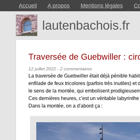
Accueil
A propos
Mentions légales
Co
lautenbachois.fr
Traversée de Guebwiller : circu
12 juillet 2022
- 2 commentaires
La traversée de Guebwiller était déjà pénible habitu
enfilade de feux tricolores (parfois très inutiles)
le sens de la montée, qui embolisent prodigieusemen
Ces dernières heures, c'est un véritable labyrinthe à 
Dans la montée, on a d'abord ça :