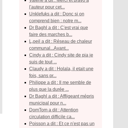
Valérie a dit : Merci et bravo à
l'auteur pour cet...
unklefuks a dit : Donc si on
comprend bien : notre m...
Dr Baghl a dit : C'est vrai que
faire des marches b...
l,oeil a dit : Réseau de chaleur
communal...Avant...
Cindy a dit : Cindy site de pia je
suis de tout ...
Claudy a dit : Holala, il etait une
fois, sans pr...
Philippe a dit : Il me semble de
plus que la durée ...
Dr Baghl a dit : Affligeant mépris
municipal pour n...
DomTom a dit : Attention
circulation difficile ca...
poisson a dit : Et ce n'est pas un