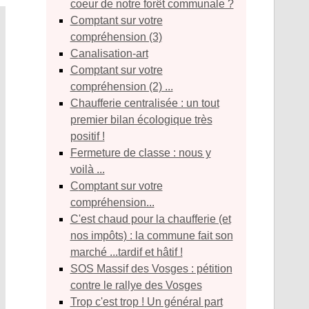
coeur de notre forêt communale ?
Comptant sur votre
compréhension (3)
Canalisation-art
Comptant sur votre
compréhension (2) ...
Chaufferie centralisée : un tout
premier bilan écologique très
positif !
Fermeture de classe : nous y
voilà ...
Comptant sur votre
compréhension...
C'est chaud pour la chaufferie (et
nos impôts) : la commune fait son
marché ...tardif et hâtif !
SOS Massif des Vosges : pétition
contre le rallye des Vosges
Trop c'est trop ! Un général part