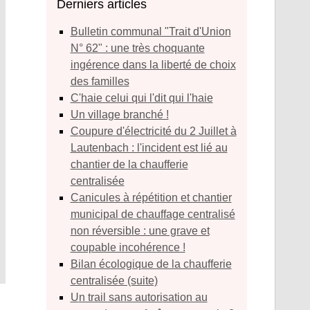
Derniers articles
Bulletin communal "Trait d'Union
N° 62" : une très choquante
ingérence dans la liberté de choix
des familles
C'haie celui qui l'dit qui l'haie
Un village branché !
Coupure d'électricité du 2 Juillet à
Lautenbach : l'incident est lié au
chantier de la chaufferie
centralisée
Canicules à répétition et chantier
municipal de chauffage centralisé
non réversible : une grave et
coupable incohérence !
Bilan écologique de la chaufferie
centralisée (suite)
Un trail sans autorisation au