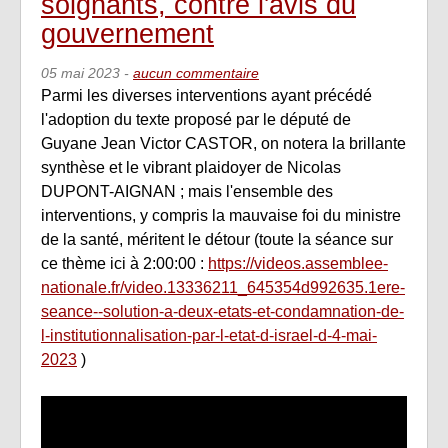
soignants, contre l'avis du
gouvernement
05 mai 2023
-
aucun commentaire
Parmi les diverses interventions ayant précédé
l'adoption du texte proposé par le député de
Guyane Jean Victor CASTOR, on notera la brillante
synthèse et le vibrant plaidoyer de Nicolas
DUPONT-AIGNAN ; mais l'ensemble des
interventions, y compris la mauvaise foi du ministre
de la santé, méritent le détour (toute la séance sur
ce thème ici à 2:00:00 :
https://videos.assemblee-
nationale.fr/video.13336211_645354d992635.1ere-
seance--solution-a-deux-etats-et-condamnation-de-
l-institutionnalisation-par-l-etat-d-israel-d-4-mai-
2023
)