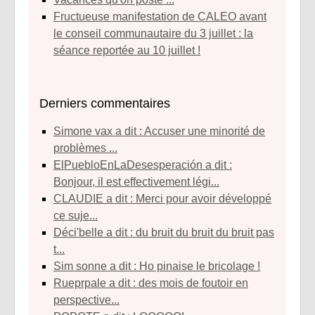
Fructueuse manifestation de CALEO avant
le conseil communautaire du 3 juillet : la
séance reportée au 10 juillet !
Derniers commentaires
simone vax a dit : Accuser une minorité de
problèmes ...
ElPuebloEnLaDesesperación a dit :
Bonjour, il est effectivement légi...
CLAUDIE a dit : Merci pour avoir développé
ce suje...
déci'belle a dit : du bruit du bruit du bruit pas
t...
sim sonne a dit : Ho pinaise le bricolage !
rueprpale a dit : des mois de foutoir en
perspective...