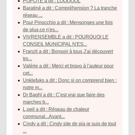
POPOTE a dit : LOOOOOL
baratiné a dit : Compréhension ? La tranche
réseau ...
Pour Pinocchio a dit : Mensonges une fois
de plus,ce n'es...
VIVRENSEMBLE a dit : POURQUOI LE
CONSEIL MUNICIPAL N'ES...
franzIi a dit : Bonsoir à tous J'ai découvert
tro...
Valérie a dit : Merci et bravo à l'auteur pour
cet...
unklefuks a dit : Donc si on comprend bien :
notre m...
Dr Baghl a dit : C'est vrai que faire des
marches b...
l,oeil a dit : Réseau de chaleur
communal...Avant...
Cindy a dit : Cindy site de pia je suis de tout
...