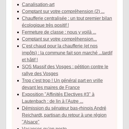
Canalisation-art
Comptant sur votre compréhension (2) ...
Chaufferie centralisée : un tout premier bilan
écologique très positif !
Fermeture de classe : nous y voilà ...
Comptant sur votre compréhension...
C'est chaud pour la chaufferie (et nos
impôts) : la commune fait son marché ...tardif
et hâtif !
SOS Massif des Vosges : pétition contre le
rallye des Vosges
Trop c'est trop ! Un général part en vrille
devant les maires de France
Exposition "Affinités Electives #3" à
Lautenbach : de lin à l'Autre ...
Démission du sénateur bas-rhinois André
Reichardt, partisan du retour à une région
"Alsace"
Vacances qu'on poste ...