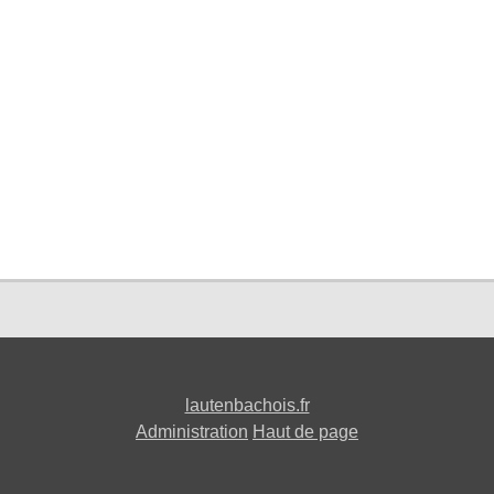
lautenbachois.fr
Administration
Haut de page