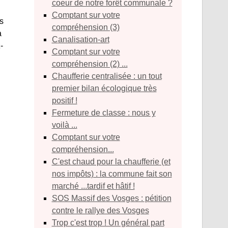
coeur de notre forêt communale ?
Comptant sur votre
ns
compréhension (3)
a
Canalisation-art
-
Comptant sur votre
compréhension (2) ...
Chaufferie centralisée : un tout
premier bilan écologique très
positif !
Fermeture de classe : nous y
voilà ...
Comptant sur votre
compréhension...
C'est chaud pour la chaufferie (et
nos impôts) : la commune fait son
marché ...tardif et hâtif !
SOS Massif des Vosges : pétition
contre le rallye des Vosges
Trop c'est trop ! Un général part