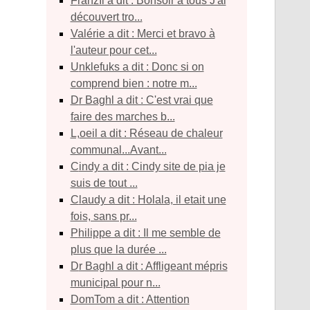
franzIi a dit : Bonsoir à tous J'ai
découvert tro...
Valérie a dit : Merci et bravo à
l'auteur pour cet...
unklefuks a dit : Donc si on
comprend bien : notre m...
Dr Baghl a dit : C'est vrai que
faire des marches b...
l,oeil a dit : Réseau de chaleur
communal...Avant...
Cindy a dit : Cindy site de pia je
suis de tout ...
Claudy a dit : Holala, il etait une
fois, sans pr...
Philippe a dit : Il me semble de
plus que la durée ...
Dr Baghl a dit : Affligeant mépris
municipal pour n...
DomTom a dit : Attention