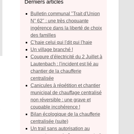
Derniers articles
Bulletin communal "Trait d'Union
N° 62" : une très choquante
ingérence dans la liberté de choix
des familles
C'haie celui qui l'dit qui l'haie
Un village branché !
Coupure d'électricité du 2 Juillet à
Lautenbach : l'incident est lié au
chantier de la chaufferie
centralisée
Canicules à répétition et chantier
municipal de chauffage centralisé
non réversible : une grave et
coupable incohérence !
Bilan écologique de la chaufferie
centralisée (suite)
Un trail sans autorisation au