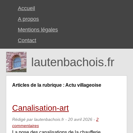
Accueil
A propos
Mentions légales
Contact
lautenbachois.fr
Articles de la rubrique : Actu villageoise
Canalisation-art
Rédigé par lautenbachois.fr -
20 avril 2026
-
2
commentaires
La pose des canalisations de la chaufferie