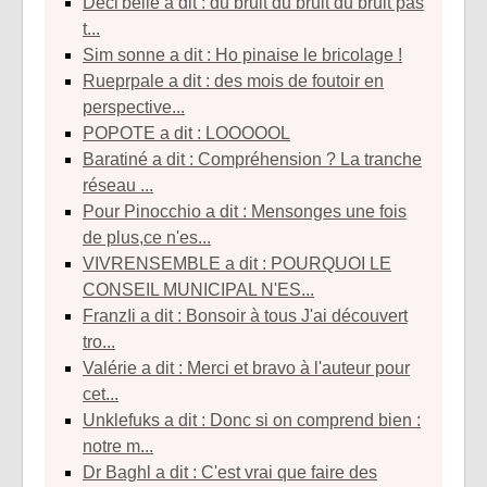
déci'belle a dit : du bruit du bruit du bruit pas
t...
sim sonne a dit : Ho pinaise le bricolage !
rueprpale a dit : des mois de foutoir en
perspective...
POPOTE a dit : LOOOOOL
baratiné a dit : Compréhension ? La tranche
réseau ...
Pour Pinocchio a dit : Mensonges une fois
de plus,ce n'es...
VIVRENSEMBLE a dit : POURQUOI LE
CONSEIL MUNICIPAL N'ES...
franzIi a dit : Bonsoir à tous J'ai découvert
tro...
Valérie a dit : Merci et bravo à l'auteur pour
cet...
unklefuks a dit : Donc si on comprend bien :
notre m...
Dr Baghl a dit : C'est vrai que faire des