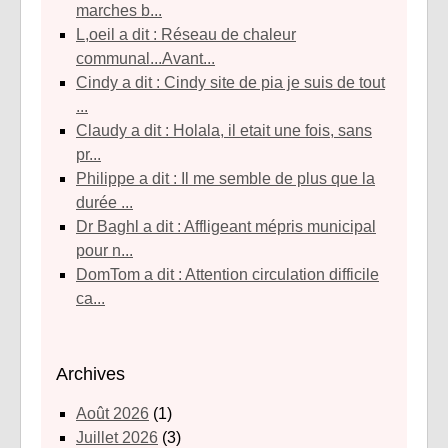
marches b...
l,oeil a dit : Réseau de chaleur
communal...Avant...
Cindy a dit : Cindy site de pia je suis de tout
...
Claudy a dit : Holala, il etait une fois, sans
pr...
Philippe a dit : Il me semble de plus que la
durée ...
Dr Baghl a dit : Affligeant mépris municipal
pour n...
DomTom a dit : Attention circulation difficile
ca...
Archives
août 2026
(1)
juillet 2026
(3)